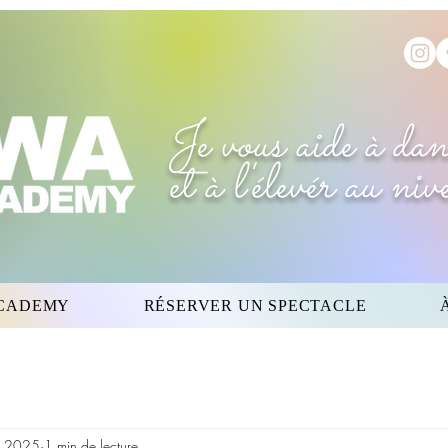
Je vous aide à dan
et à l'élevér au ni
CADEMY
RÉSERVER UN SPECTACLE
l. 2025
1 min de lecture