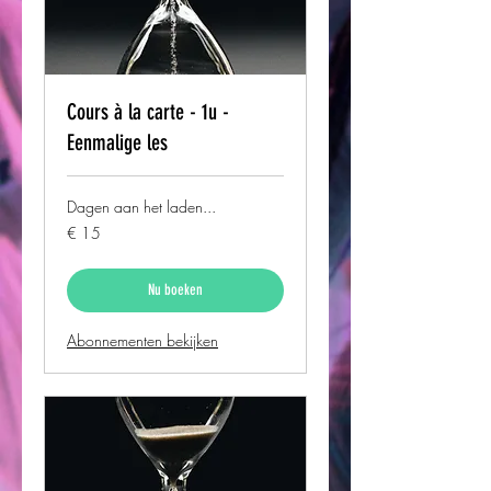
Cours à la carte - 1u -
Eenmalige les
Dagen aan het laden...
15
€ 15
euro
Nu boeken
Abonnementen bekijken