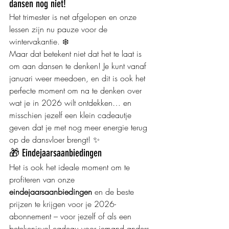
dansen nog niet!
Het trimester is net afgelopen en onze 
lessen zijn nu pauze voor de 
wintervakantie. ❄️
Maar dat betekent niet dat het te laat is 
om aan dansen te denken! Je kunt vanaf 
januari weer meedoen, en dit is ook het 
perfecte moment om na te denken over 
wat je in 2026 wilt ontdekken… en 
misschien jezelf een klein cadeautje 
geven dat je met nog meer energie terug 
op de dansvloer brengt! ✨
🎁 Eindejaarsaanbiedingen
Het is ook het ideale moment om te 
profiteren van onze 
eindejaarsaanbiedingen
 en de beste 
prijzen te krijgen voor je 2026-
abonnement – voor jezelf of als een 
betekenisvol cadeau voor iemand anders.