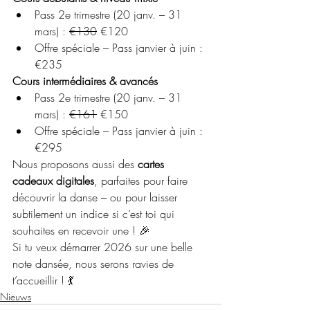
Pass 2e trimestre (20 janv. – 31 
mars) : 
€130
 €120
Offre spéciale – Pass janvier à juin : 
€235
Cours intermédiaires & avancés
Pass 2e trimestre (20 janv. – 31 
mars) : 
€161
 €150
Offre spéciale – Pass janvier à juin : 
€295
Nous proposons aussi des 
cartes 
cadeaux digitales
, parfaites pour faire 
découvrir la danse – ou pour laisser 
subtilement un indice si c’est toi qui 
souhaites en recevoir une ! 🎉
Si tu veux démarrer 2026 sur une belle 
note dansée, nous serons ravies de 
t’accueillir ! 💃
Nieuws