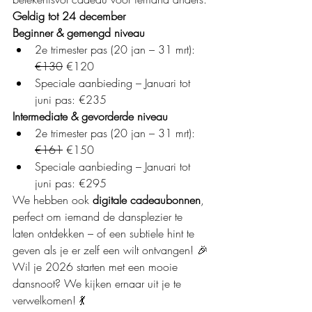
Geldig tot 24 december
Beginner & gemengd niveau
2e trimester pas (20 jan – 31 mrt): 
€130
 €120
Speciale aanbieding – Januari tot 
juni pas: €235
Intermediate & gevorderde niveau
2e trimester pas (20 jan – 31 mrt): 
€161
 €150
Speciale aanbieding – Januari tot 
juni pas: €295
We hebben ook 
digitale cadeaubonnen
, 
perfect om iemand de dansplezier te 
laten ontdekken – of een subtiele hint te 
geven als je er zelf een wilt ontvangen! 🎉
Wil je 2026 starten met een mooie 
dansnoot? We kijken ernaar uit je te 
verwelkomen! 💃